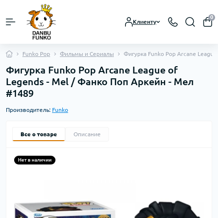
0
Клиенту
Funko Pop
Фильмы и Сериалы
Фигурка Funko Pop Arcane League 
Фигурка Funko Pop Arcane League of
Legends - Mel / Фанко Поп Аркейн - Мел
#1489
Производитель:
Funko
Все о товаре
Описание
Нет в наличии