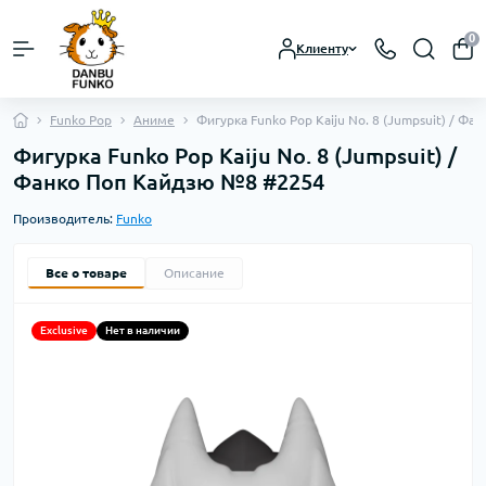
0
Клиенту
Funko Pop
Аниме
Фигурка Funko Pop Kaiju No. 8 (Jumpsuit) / Ф
Фигурка Funko Pop Kaiju No. 8 (Jumpsuit) /
Фанко Поп Кайдзю №8 #2254
Производитель:
Funko
Все о товаре
Описание
Exclusive
Нет в наличии