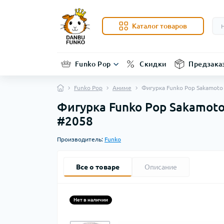
Каталог товаров
Funko Pop
Скидки
Предзака
Funko Pop
Аниме
Фигурка Funko Pop Sakamoto 
Фигурка Funko Pop Sakamoto 
#2058
Производитель:
Funko
Все о товаре
Описание
Нет в наличии