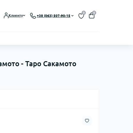
0
0
Клиенту
+38 (063) 507-90-15
амото - Таро Сакамото