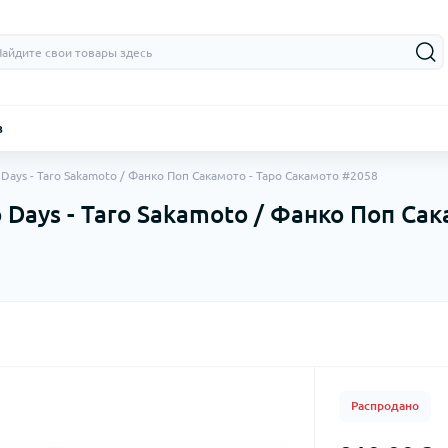
з
Days - Taro Sakamoto / Фанко Поп Сакамото - Таро Сакамото #2058
Days - Taro Sakamoto / Фанко Поп Сак
Распродано