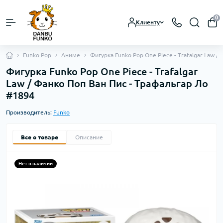
0
Клиенту
Funko Pop
Аниме
Фигурка Funko Pop One Piece - Trafalgar Law /
Фигурка Funko Pop One Piece - Trafalgar
Law / Фанко Поп Ван Пис - Трафальгар Ло
#1894
Производитель:
Funko
Все о товаре
Описание
Нет в наличии