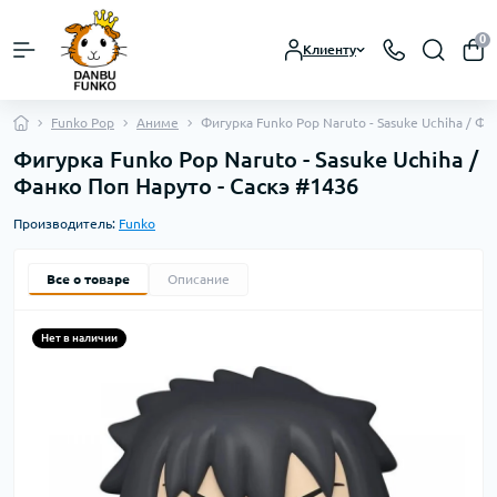
0
Клиенту
Funko Pop
Аниме
Фигурка Funko Pop Naruto - Sasuke Uchiha / Фа
Фигурка Funko Pop Naruto - Sasuke Uchiha /
Фанко Поп Наруто - Саскэ #1436
Производитель:
Funko
Все о товаре
Описание
Нет в наличии