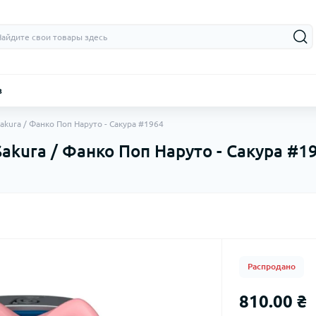
з
Sakura / Фанко Поп Наруто - Сакура #1964
Sakura / Фанко Поп Наруто - Сакура #1
Распродано
810.00 ₴