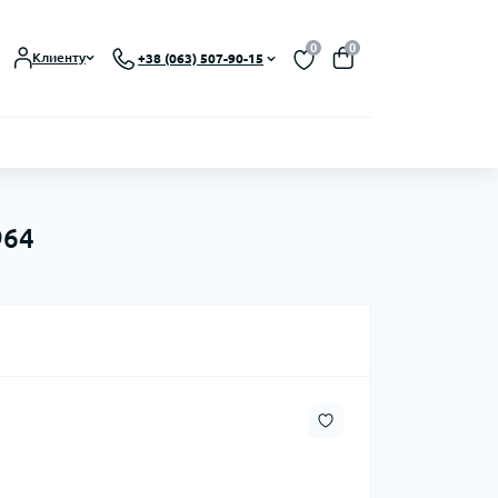
0
0
Клиенту
+38 (063) 507-90-15
964