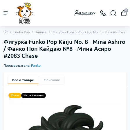
0
Клиенту
Funko Pop
Аниме
Фигурка Funko Pop Kaiju No. 8 - Mina Ashiro 
Фигурка Funko Pop Kaiju No. 8 - Mina Ashiro
/ Фанко Поп Кайдзю №8 - Мина Асиро
#2083 Chase
Производитель:
Funko
Все о товаре
Описание
Chase
Нет в наличии