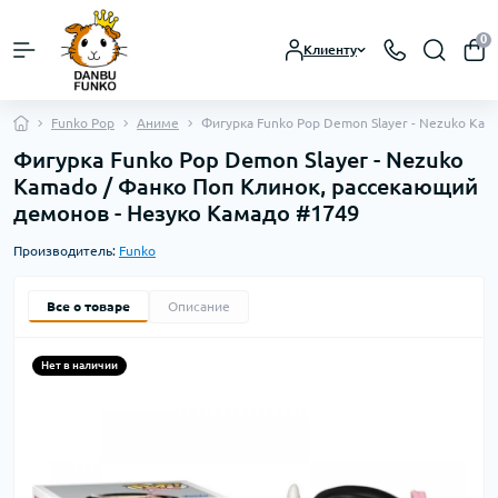
0
Клиенту
Funko Pop
Аниме
Фигурка Funko Pop Demon Slayer - Nezuko Ka
Фигурка Funko Pop Demon Slayer - Nezuko
Kamado / Фанко Поп Клинок, рассекающий
демонов - Незуко Камадо #1749
Производитель:
Funko
Все о товаре
Описание
Нет в наличии