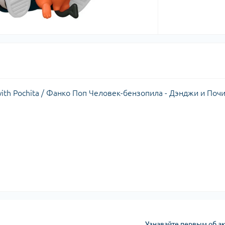
with Pochita / Фанко Поп Человек-бензопила - Дэнджи и Поч
Узнавайте первым об ак