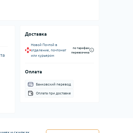
Доставка
Новой Почтой в
по тарифам
отделение, почтомат
перевозчика
ита
или курьером
Оплата
Банковский перевод
Оплата при доставке
циях и скидках