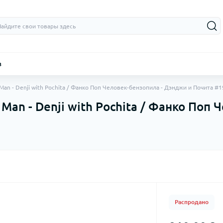
з
Man - Denji with Pochita / Фанко Поп Человек-бензопила - Дэнджи и Почита #
Man - Denji with Pochita / Фанко Поп
Распродано