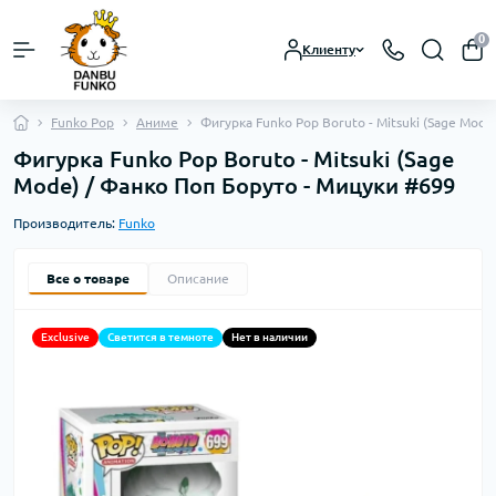
0
Клиенту
Funko Pop
Аниме
Фигурка Funko Pop Boruto - Mitsuki (Sage Mod
Фигурка Funko Pop Boruto - Mitsuki (Sage
Mode) / Фанко Поп Боруто - Мицуки #699
Производитель:
Funko
Все о товаре
Описание
Exclusive
Светится в темноте
Нет в наличии