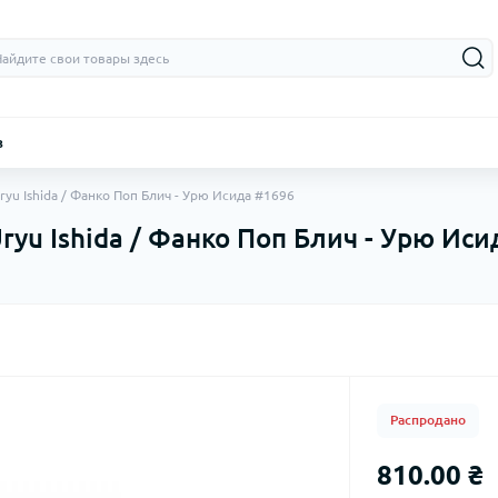
з
ryu Ishida / Фанко Поп Блич - Урю Исида #1696
Uryu Ishida / Фанко Поп Блич - Урю Ис
Распродано
810.00 ₴