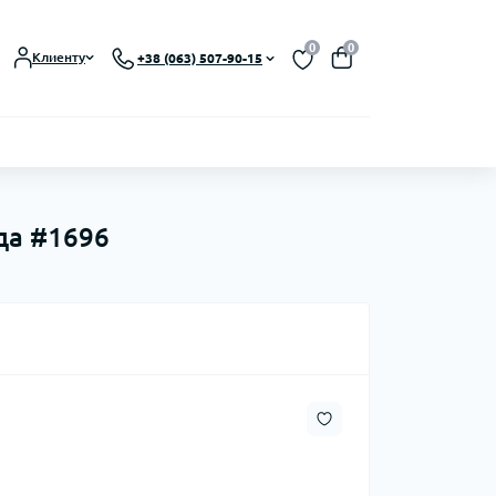
0
0
Клиенту
+38 (063) 507-90-15
ида #1696