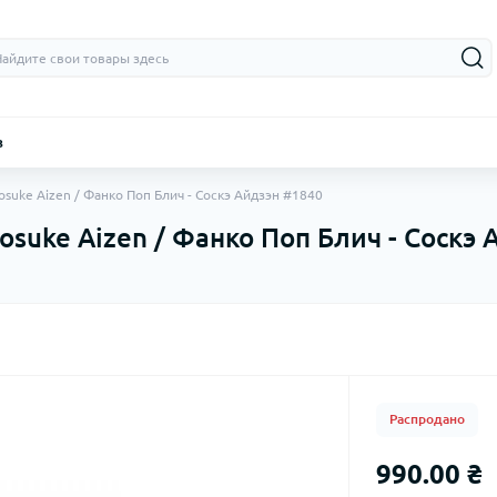
з
Sosuke Aizen / Фанко Поп Блич - Соскэ Айдзэн #1840
Sosuke Aizen / Фанко Поп Блич - Соскэ
Распродано
990.00 ₴