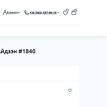
0
0
Клиенту
+38 (063) 507-90-15
 Айдзэн #1840