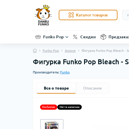
Каталог товаров
Funko Pop
Скидки
Предзака
Funko Pop
Аниме
Фигурка Funko Pop Bleach - 
Фигурка Funko Pop Bleach - 
Производитель:
Funko
Все о товаре
Описание
Exclusive
Нет в наличии