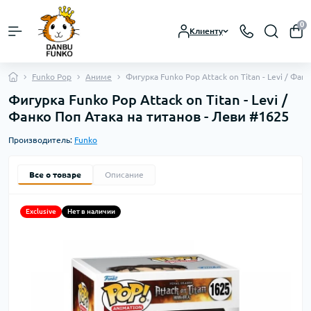
0
Клиенту
Funko Pop
Аниме
Фигурка Funko Pop Attack on Titan - Levi / Фа
Фигурка Funko Pop Attack on Titan - Levi /
Фанко Поп Атака на титанов - Леви #1625
Производитель:
Funko
Все о товаре
Описание
Exclusive
Нет в наличии